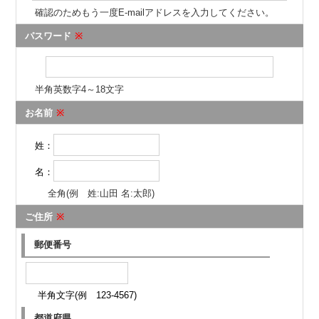
確認のためもう一度E-mailアドレスを入力してください。
パスワード
※
半角英数字4～18文字
お名前
※
姓：
名：
全角(例 姓:山田 名:太郎)
ご住所
※
郵便番号
半角文字(例 123-4567)
都道府県